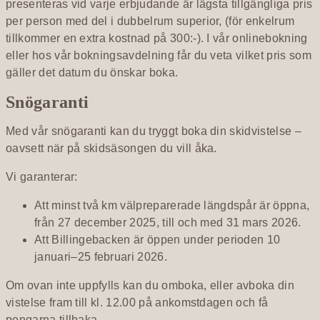
presenteras vid varje erbjudande är lägsta tillgängliga pris
per person med del i dubbelrum superior, (för enkelrum
tillkommer en extra kostnad på 300:-). I vår onlinebokning
eller hos vår bokningsavdelning får du veta vilket pris som
gäller det datum du önskar boka.
Snögaranti
Med vår snögaranti kan du tryggt boka din skidvistelse –
oavsett när på skidsäsongen du vill åka.
Vi garanterar:
Att minst två km välpreparerade längdspår är öppna,
från 27 december 2025, till och med 31 mars 2026.
Att Billingebacken är öppen under perioden 10
januari–25 februari 2026.
Om ovan inte uppfylls kan du omboka, eller avboka din
vistelse fram till kl. 12.00 på ankomstdagen och få
pengarna tillbaka.