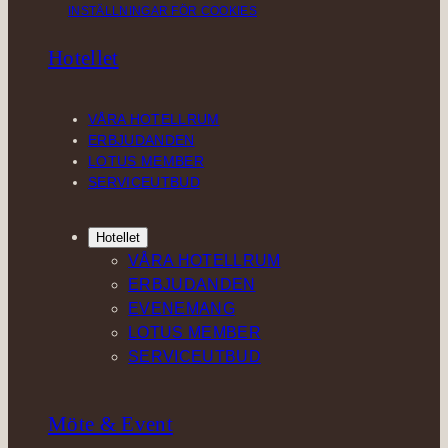
INSTÄLLNINGAR FÖR COOKIES
s
n
c
k
t
k
e
T
Hotellet
a
e
b
o
g
d
o
k
r
I
o
VÅRA HOTELLRUM
a
n
k
ERBJUDANDEN
m
LOTUS MEMBER
SERVICEUTBUD
Hotellet
VÅRA HOTELLRUM
ERBJUDANDEN
EVENEMANG
LOTUS MEMBER
SERVICEUTBUD
Möte & Event