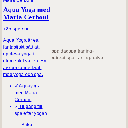
l
r
Aqua Yoga med
i
b
Maria Cerboni
n
o
g
n
725:-/person
e
i
n
Aqua Yoga är ett
s
fantastiskt sätt att
spa,dagspa,traning-
L
uppleva yoga i
retreat,spa,traning-halsa
å
elementet vatten. En
n
avkopplande kväll
g
med yoga och spa.
l
o
Aquayoga
p
med Maria
p
Cerboni
Tillgång till
spa efter yogan
Boka