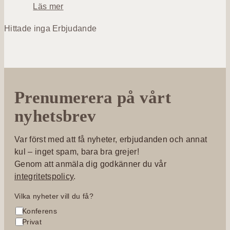
o
Läs mer
m
Hittade inga Erbjudande
A
q
u
a
Y
Prenumerera på vårt
o
g
nyhetsbrev
a
m
Var först med att få nyheter, erbjudanden och annat
e
kul – inget spam, bara bra grejer!
d
Genom att anmäla dig godkänner du vår
M
integritetspolicy
.
a
r
Vilka nyheter vill du få?
i
Konferens
a
Privat
C