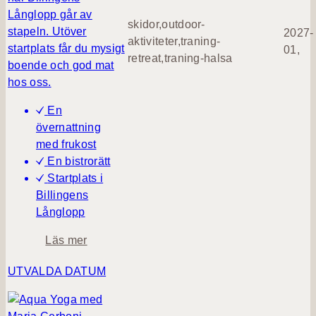
r
o
Långlopp går av
skidor,outdoor-
i
n
stapeln. Utöver
2027-
aktiviteter,traning-
n
startplats får du mysigt
01,
retreat,traning-halsa
g
boende och god mat
s
hos oss.
h
e
En
l
övernattning
g
med frukost
m
En bistrorätt
e
Startplats i
d
Billingens
M
Långlopp
a
o
Läs mer
r
m
i
UTVALDA DATUM
B
a
i
C
l
e