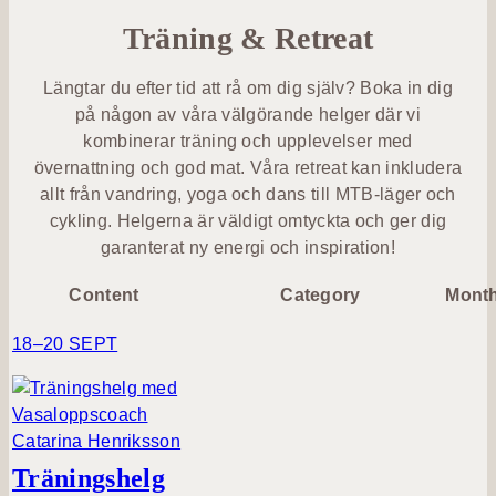
Billingehus
Lotus
Medlemskap
Träning & Retreat
À la carte
member
Fest &
På hotellet
Mat &
event
Längtar du efter tid att rå om dig själv? Boka in dig
Spa med
Bistromeny
Dryck
på någon av våra välgörande helger där vi
barn
Berget
kombinerar träning och upplevelser med
Kongress- &
Billingen
After work
Träning &
eventhall
övernattning och god mat. Våra retreat kan inkludera
Retreat
allt från vandring, yoga och dans till MTB-läger och
Upptäck
Vin & dryck
cykling. Helgerna är väldigt omtyckta och ger dig
Bröllop
Skaraborg
garanterat ny energi och inspiration!
Familj
Evenemangskalender
Lokaler
Evenemangskalender
Content
Category
Mont
Evenemang
Boka bord
18–20 SEPT
Aktiviteter
Köp
presentkort
Skicka en
förfrågan
Träningshelg