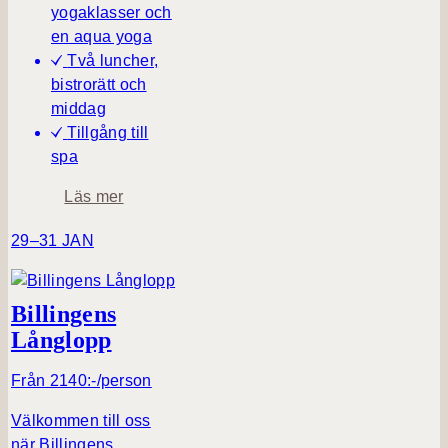
a
yogaklasser och
c
en aqua yoga
h
Två luncher,
C
bistrorätt och
a
middag
t
Tillgång till
a
spa
r
o
Läs mer
i
m
n
29–31 JAN
Y
a
o
H
g
e
Billingens
a
n
Långlopp
&
r
V
i
Från 2140:-/person
a
k
n
s
Välkommen till oss
d
s
när Billingens