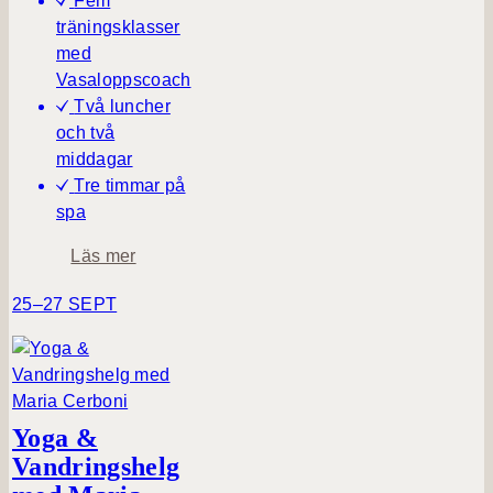
Fem
träningsklasser
med
Vasaloppscoach
Två luncher
och två
middagar
Tre timmar på
spa
o
Läs mer
m
25–27 SEPT
T
r
ä
n
i
Yoga &
n
Vandringshelg
g
s