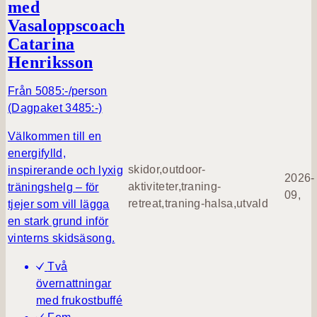
med
Vasaloppscoach
Catarina
Henriksson
Från 5085:-/person
(Dagpaket 3485:-)
Välkommen till en
energifylld,
skidor,outdoor-
inspirerande och lyxig
2026-
aktiviteter,traning-
träningshelg – för
09,
retreat,traning-halsa,utvald
tjejer som vill lägga
en stark grund inför
vinterns skidsäsong.
Två
övernattningar
med frukostbuffé