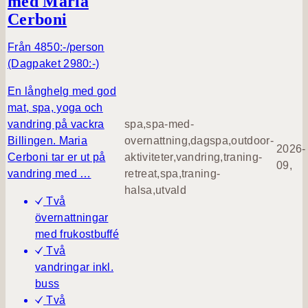
med Maria
Cerboni
h
e
Från 4850:-/person
l
(Dagpaket 2980:-)
g
m
En långhelg med god
e
mat, spa, yoga och
d
vandring på vackra
spa,spa-med-
V
Billingen. Maria
overnattning,dagspa,outdoor-
a
2026-
Cerboni tar er ut på
aktiviteter,vandring,traning-
s
09,
vandring med …
retreat,spa,traning-
a
halsa,utvald
l
Två
o
övernattningar
p
med frukostbuffé
p
Två
s
vandringar inkl.
c
buss
o
Två