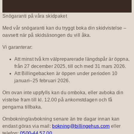
Snögaranti på våra skidpaket
Med vår snögaranti kan du tryggt boka din skidvistelse –
oavsett när på skidsäsongen du vill åka.
Vi garanterar:
Att minst två km välpreparerade längdspår är öppna,
från 27 december 2025, till och med 31 mars 2026.
Att Billingebacken är öppen under perioden 10
januari–25 februari 2026.
Om ovan inte uppfylls kan du omboka, eller avboka din
vistelse fram till kl. 12.00 på ankomstdagen och få
pengarna tillbaka.
Ombokning/avbokning senare än tre dagar innan kan
endast göras via mail:
bokning@billingehus.com
eller
telefon:
0500-44 57 00
.