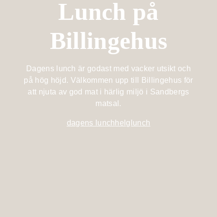
Lunch på
Billingehus
Lotus
Medlemskap
À la carte
member
Fest &
På hotellet
Billingehus
Mat &
event
Spa med
Bistromeny
Dryck
barn
Berget
Kongress- &
Billingen
After work
Dagens lunch är godast med vacker utsikt och
Träning &
eventhall
på hög höjd. Välkommen upp till Billingehus för
Retreat
Upptäck
att njuta av god mat i härlig miljö i Sandbergs
Vin & dryck
Bröllop
Skaraborg
matsal.
Familj
Evenemangskalender
dagens lunch
helglunch
Lokaler
Evenemangskalender
Evenemang
Boka bord
Aktiviteter
Köp
presentkort
Skicka en
förfrågan