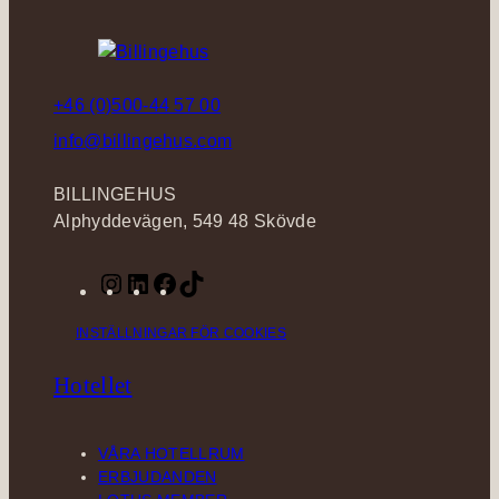
+46 (0)500-44 57 00
info@billingehus.com
BILLINGEHUS
Alphyddevägen, 549 48 Skövde
I
L
F
T
n
i
a
i
INSTÄLLNINGAR FÖR COOKIES
s
n
c
k
t
k
e
T
Hotellet
a
e
b
o
g
d
o
k
r
I
o
VÅRA HOTELLRUM
a
n
k
ERBJUDANDEN
m