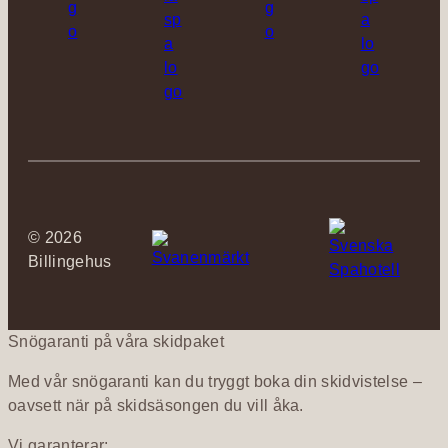
©
2026
Billingehus
Snögaranti på våra skidpaket
Med vår snögaranti kan du tryggt boka din skidvistelse –
oavsett när på skidsäsongen du vill åka.
Vi garanterar: