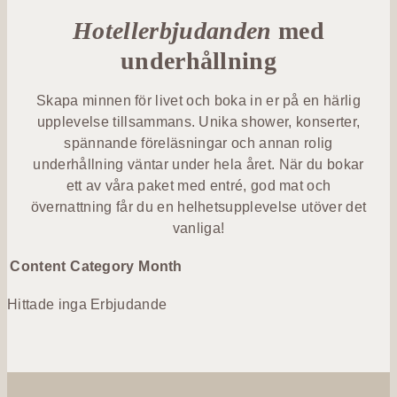
Billingehus
Lotus
Medlemskap
Hotellerbjudanden
À la carte
med
member
Fest &
På hotellet
underhållning
Mat &
event
Spa med
Bistromeny
Dryck
barn
Berget
Skapa minnen för livet och boka in er på en härlig
Kongress- &
Billingen
upplevelse tillsammans. Unika shower, konserter,
After work
Träning &
eventhall
spännande föreläsningar och annan rolig
Retreat
Upptäck
underhållning väntar under hela året. När du bokar
Vin & dryck
Bröllop
Skaraborg
ett av våra paket med entré, god mat och
Familj
övernattning får du en helhetsupplevelse utöver det
Evenemangskalender
vanliga!
Lokaler
Evenemangskalender
Evenemang
Content
Category
Month
Boka bord
Aktiviteter
Köp
Hittade inga Erbjudande
presentkort
Skicka en
förfrågan