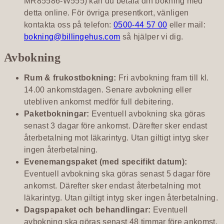
MR85586-W555) kan du betala din bokning med
detta online. För övriga presentkort, vänligen
kontakta oss på telefon:
0500-44 57 00
eller mail:
bokning@billingehus.com
så hjälper vi dig.
Avbokning
Rum & frukostbokning:
Fri avbokning fram till kl.
14.00 ankomstdagen. Senare avbokning eller
utebliven ankomst medför full debitering.
Paketbokningar:
Eventuell avbokning ska göras
senast 3 dagar före ankomst. Därefter sker endast
återbetalning mot läkarintyg. Utan giltigt intyg sker
ingen återbetalning.
Evenemangspaket (med specifikt datum):
Eventuell avbokning ska göras senast 5 dagar före
ankomst. Därefter sker endast återbetalning mot
läkarintyg. Utan giltigt intyg sker ingen återbetalning.
Dagspapaket och behandlingar:
Eventuell
avbokning ska göras senast 48 timmar före ankomst.