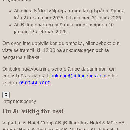
Att minst två km välpreparerade längdspår är öppna,
från 27 december 2025, till och med 31 mars 2026.
Att Billingebacken är öppen under perioden 10
januari–25 februari 2026.
Om ovan inte uppfylls kan du omboka, eller avboka din
vistelse fram till kl. 12.00 på ankomstdagen och få
pengarna tillbaka.
Ombokning/avbokning senare än tre dagar innan kan
endast göras via mail:
bokning@billingehus.com
eller
telefon:
0500-44 57 00
.
X
Integritetspolicy
Du är viktig för oss!
Vi på Lotus Hotel Group AB (Billingehus Hotel & Möte AB,
Eggers Hotel & Restaurant AB, Varbergs Stadshotell &