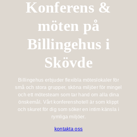
Konferens &
Billingehus
Lotus
Medlemskap
À la carte
member
Fest &
På hotellet
möten på
Mat &
event
Spa med
Bistromeny
Dryck
barn
Berget
Billingehus i
Kongress- &
Billingen
After work
Träning &
eventhall
Retreat
Upptäck
Skövde
Vin & dryck
Bröllop
Skaraborg
Familj
Evenemangskalender
Lokaler
Evenemangskalender
Billingehus erbjuder flexibla möteslokaler för
Evenemang
små och stora grupper, sköna miljöer för mingel
Boka bord
och ett mötesteam som tar hand om alla dina
Aktiviteter
önskemål. Vårt konferenshotell är som klippt
Köp
presentkort
och skuret för dig som söker en intim känsla i
Skicka en
rymliga miljöer.
förfrågan
kontakta oss