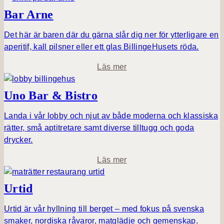
S
Bar Arne
a
n
Det här är baren där du gärna slår dig ner för ytterligare en
d
aperitif, kall pilsner eller ett glas BillingeHusets röda.
b
o
Läs mer
e
m
r
B
Uno Bar & Bistro
g
a
s
r
Landa i vår lobby och njut av både moderna och klassiska
M
A
rätter, små aptitretare samt diverse tilltugg och goda
a
r
drycker.
t
n
s
o
Läs mer
e
a
m
l
U
Urtid
n
o
Urtid är vår hyllning till berget – med fokus på svenska
B
smaker, nordiska råvaror, matglädje och gemenskap.