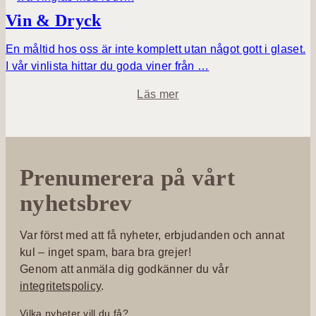
&
U
Vin & Dryck
B
r
i
t
En måltid hos oss är inte komplett utan något gott i glaset.
s
i
I vår vinlista hittar du goda viner från …
t
d
r
o
Läs mer
o
m
V
i
n
Prenumerera på vårt
&
D
nyhetsbrev
r
y
Var först med att få nyheter, erbjudanden och annat
c
kul – inget spam, bara bra grejer!
k
Genom att anmäla dig godkänner du vår
integritetspolicy
.
Vilka nyheter vill du få?