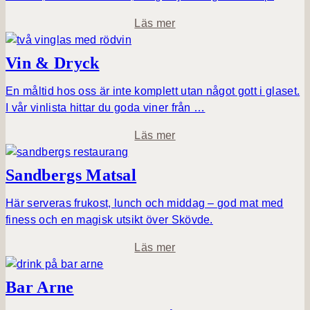
a
o
Läs mer
r
m
&
U
Vin & Dryck
B
r
i
t
En måltid hos oss är inte komplett utan något gott i glaset.
s
i
I vår vinlista hittar du goda viner från …
t
d
r
o
Läs mer
o
m
V
Sandbergs Matsal
i
n
Här serveras frukost, lunch och middag – god mat med
&
finess och en magisk utsikt över Skövde.
D
o
Läs mer
r
m
y
S
Bar Arne
c
a
k