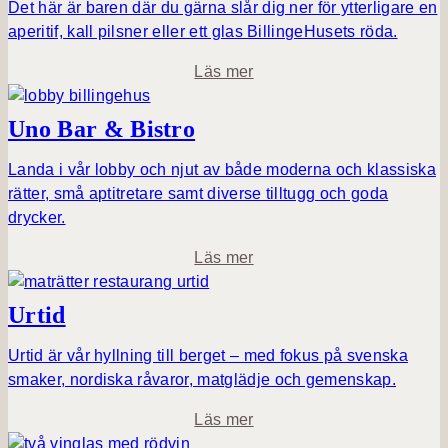
n
Det här är baren där du gärna slår dig ner för ytterligare en
d
aperitif, kall pilsner eller ett glas BillingeHusets röda.
b
o
Läs mer
e
m
r
B
Uno Bar & Bistro
g
a
s
r
Landa i vår lobby och njut av både moderna och klassiska
M
A
rätter, små aptitretare samt diverse tilltugg och goda
a
r
drycker.
t
n
s
o
Läs mer
e
a
m
l
U
Urtid
n
o
Urtid är vår hyllning till berget – med fokus på svenska
B
smaker, nordiska råvaror, matglädje och gemenskap.
a
o
Läs mer
r
m