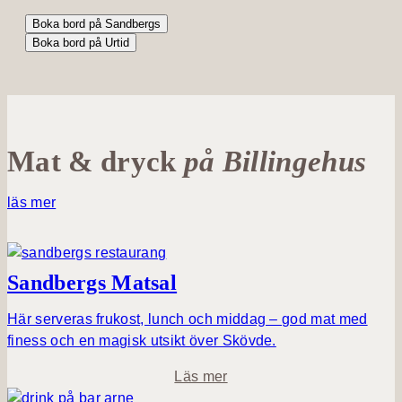
Boka bord på Sandbergs
Boka bord på Urtid
Mat & dryck
på Billingehus
läs mer
Sandbergs Matsal
Här serveras frukost, lunch och middag – god mat med
finess och en magisk utsikt över Skövde.
o
Läs mer
m