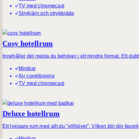
TV med chromecast
Strykjärn och strykbräda
Cosy hotellrum
Innehåller det mesta du behöver i ett mindre format. Ett dub
Minibar
Air conditioning
TV med chromecast
Deluxe hotellrum
Ett lyxigare rum med allt du ”villhöver”. Vilken blir din f
Minibar