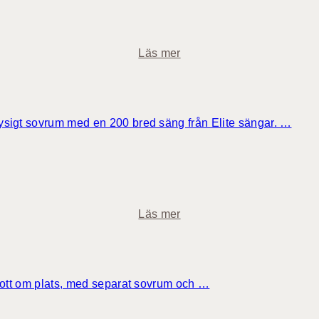
r
o
u
t
m
e
o
Läs mer
l
m
l
D
r
e
u
l
mysigt sovrum med en 200 bred säng från Elite sängar. …
m
u
x
e
h
o
o
Läs mer
t
m
e
S
l
v
l
i
t gott om plats, med separat sovrum och …
r
t
u