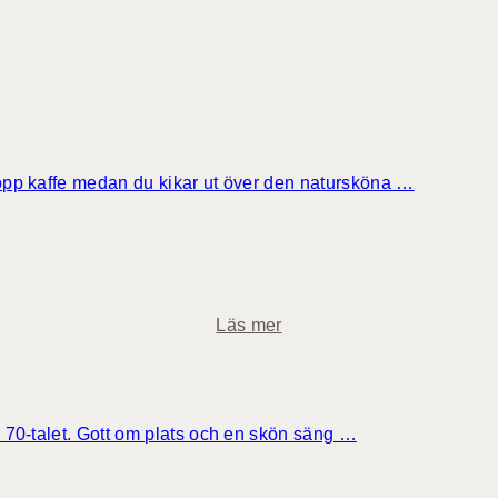
kopp kaffe medan du kikar ut över den natursköna …
o
Läs mer
m
C
l
a
v 70-talet. Gott om plats och en skön säng …
s
s