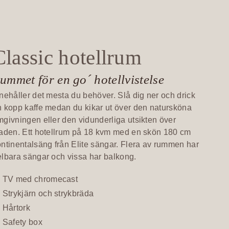
Classic hotellrum
ummet för en go´ hotellvistelse
nehåller det mesta du behöver. Slå dig ner och drick
 kopp kaffe medan du kikar ut över den natursköna
givningen eller den vidunderliga utsikten över
taden. Ett hotellrum på 18 kvm med en skön 180 cm
ntinentalsäng från Elite sängar. Flera av rummen har
lbara sängar och vissa har balkong.
TV med chromecast
Strykjärn och strykbräda
Hårtork
Safety box