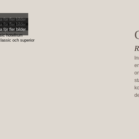
a för fler bilder
a för fler bilder
a för fler bilder
R
In
en
om
s
ko
de