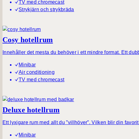
TV med chromecast
Strykjärn och strykbräda
Cosy hotellrum
Innehåller det mesta du behöver i ett mindre format. Ett dub
Minibar
Air conditioning
TV med chromecast
Deluxe hotellrum
Ett lyxigare rum med allt du ”villhöver”. Vilken blir din f
Minibar