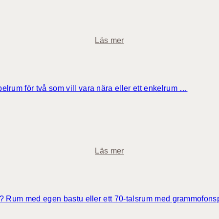
i
c
h
o
Läs mer
o
m
t
S
e
u
l
p
belrum för två som vill vara nära eller ett enkelrum …
l
e
r
r
u
i
m
o
r
o
Läs mer
h
m
o
C
t
o
e
s
avorit? Rum med egen bastu eller ett 70-talsrum med grammofon
l
y
l