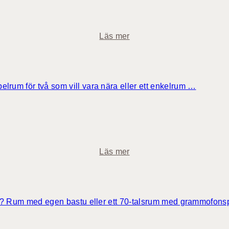
i
c
h
o
Läs mer
o
m
t
S
e
u
l
p
belrum för två som vill vara nära eller ett enkelrum …
l
e
r
r
u
i
m
o
r
o
Läs mer
h
m
o
C
t
o
e
s
avorit? Rum med egen bastu eller ett 70-talsrum med grammofon
l
y
l
h