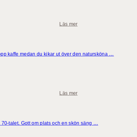
m
o
Läs mer
m
J
u
n
kopp kaffe medan du kikar ut över den natursköna …
i
o
r
s
v
o
Läs mer
i
m
t
C
l
a
v 70-talet. Gott om plats och en skön säng …
s
s