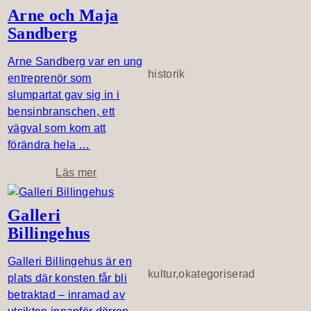
Arne och Maja
Sandberg
Arne Sandberg var en ung
historik
entreprenör som
slumpartat gav sig in i
bensinbranschen, ett
vägval som kom att
förändra hela …
o
Läs mer
m
A
Galleri
r
Billingehus
n
e
Galleri Billingehus är en
o
kultur,okategoriserad
plats där konsten får bli
c
betraktad – inramad av
h