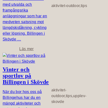
a
r
med utvalda och
aktivitet-outdoor,tips
l
framgångsrika
a
anläggningar som har en
n
medveten satsning mot
d
längdskidåkning, cykling
H
eller löpning. Billingen i
e
Skövde …
i
n
o
Läs mer
e
m
m
B
a
i
Vinter och
n
l
sportlov på
l
Billingen i Skövde
i
n
aktivitet-
När du bor hos oss på
g
outdoor,tips,upplev-
Billingehus har du en
e
skovde
mängd aktiviteter och
n