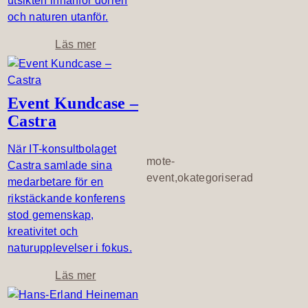
utsikten innanför dörren
M
och naturen utanför.
a
j
o
Läs mer
a
m
S
G
a
a
Event Kundcase –
n
l
Castra
d
l
b
e
När IT-konsultbolaget
e
r
mote-
Castra samlade sina
r
i
event,okategoriserad
medarbetare för en
g
B
rikstäckande konferens
i
stod gemenskap,
l
kreativitet och
l
naturupplevelser i fokus.
i
n
o
Läs mer
g
m
e
E