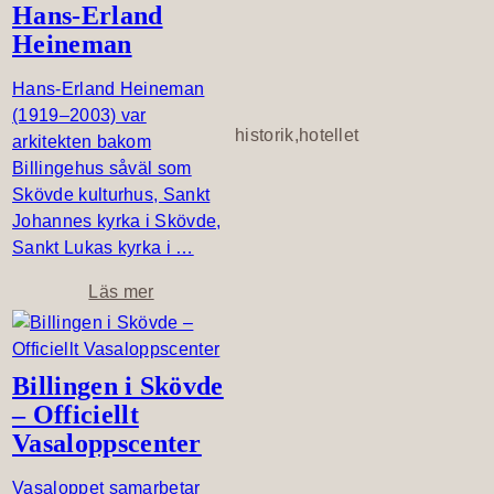
Hans-Erland
h
v
Heineman
u
e
s
n
Hans-Erland Heineman
t
(1919–2003) var
K
historik,hotellet
arkitekten bakom
u
Billingehus såväl som
n
Skövde kulturhus, Sankt
d
Johannes kyrka i Skövde,
c
Sankt Lukas kyrka i …
a
s
o
Läs mer
e
m
–
H
C
a
Billingen i Skövde
a
n
– Officiellt
s
s
Vasaloppscenter
t
-
r
E
Vasaloppet samarbetar