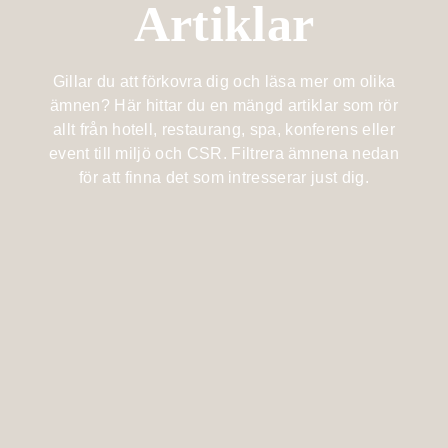
Artiklar
Billingehus
Lotus
Medlemskap
À la carte
member
Fest &
På hotellet
Mat &
event
Gillar du att förkovra dig och läsa mer om olika
Spa med
Bistromeny
Dryck
barn
ämnen? Här hittar du en mängd artiklar som rör
Berget
Kongress- &
Billingen
allt från hotell, restaurang, spa, konferens eller
After work
Träning &
eventhall
event till miljö och CSR. Filtrera ämnena nedan
Retreat
för att finna det som intresserar just dig.
Upptäck
Vin & dryck
Bröllop
Skaraborg
Familj
Evenemangskalender
Lokaler
Evenemangskalender
Evenemang
Boka bord
Aktiviteter
Köp
presentkort
Skicka en
förfrågan