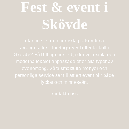
Fest & event i
Billingehus
Lotus
Medlemskap
À la carte
member
Fest &
På hotellet
Skövde
Mat &
event
Spa med
Bistromeny
Dryck
barn
Berget
Kongress- &
Billingen
After work
Letar ni efter den perfekta platsen för att
Träning &
eventhall
arrangera fest, företagsevent eller kickoff i
Retreat
Upptäck
Skövde? På Billingehus erbjuder vi flexibla och
Vin & dryck
Bröllop
Skaraborg
moderna lokaler anpassade efter alla typer av
Familj
evenemang. Våra smakfulla menyer och
Evenemangskalender
Lokaler
Evenemangskalender
personliga service ser till att ert event blir både
Evenemang
lyckat och minnesvärt.
Boka bord
Aktiviteter
kontakta oss
Köp
presentkort
Skicka en
förfrågan