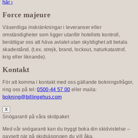
här ›
Force majeure
Väsentliga inskränkningar i leveranser eller
omständigheter som ligger utanför hotellets kontroll,
berättigar oss att häva avtalet utan skyldighet att betala
skadestånd. (t.ex. strejk, brand, lockout, naturkatastrof,
krig eller liknande).
Kontakt
För att komma i kontakt med oss gällande bokningsfrågor,
ring oss på tel:
0500-44 57 00
eller maila:
bokning@billingehus.com
X
Snögaranti på våra skidpaket
Med vår snögaranti kan du tryggt boka din skidvistelse –
oavsett när på skidsäsongen du vill åka.