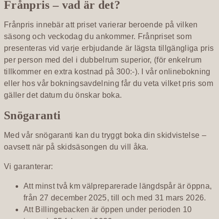
Frånpris – vad är det?
Frånpris innebär att priset varierar beroende på vilken
säsong och veckodag du ankommer. Frånpriset som
presenteras vid varje erbjudande är lägsta tillgängliga pris
per person med del i dubbelrum superior, (för enkelrum
tillkommer en extra kostnad på 300:-). I vår onlinebokning
eller hos vår bokningsavdelning får du veta vilket pris som
gäller det datum du önskar boka.
Snögaranti
Med vår snögaranti kan du tryggt boka din skidvistelse –
oavsett när på skidsäsongen du vill åka.
Vi garanterar:
Att minst två km välpreparerade längdspår är öppna,
från 27 december 2025, till och med 31 mars 2026.
Att Billingebacken är öppen under perioden 10