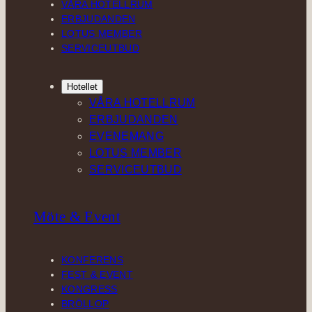
VÅRA HOTELLRUM
a
n
k
ERBJUDANDEN
m
LOTUS MEMBER
SERVICEUTBUD
Hotellet
VÅRA HOTELLRUM
ERBJUDANDEN
EVENEMANG
LOTUS MEMBER
SERVICEUTBUD
Möte & Event
KONFERENS
FEST & EVENT
KONGRESS
BRÖLLOP