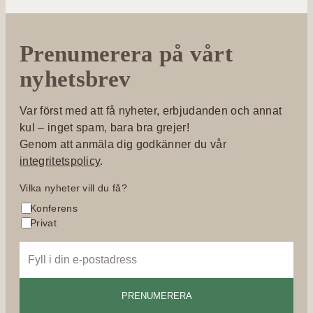
J
u
n
Prenumerera på vårt
i
o
nyhetsbrev
r
s
Var först med att få nyheter, erbjudanden och annat
v
kul – inget spam, bara bra grejer!
i
Genom att anmäla dig godkänner du vår
t
integritetspolicy
.
Vilka nyheter vill du få?
Konferens
Privat
e
m
a
i
l