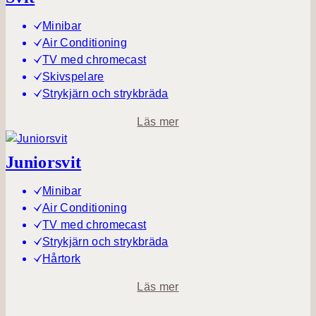
e
u
l
Minibar
m
u
Air Conditioning
x
TV med chromecast
e
Skivspelare
h
Strykjärn och strykbräda
o
o
Läs mer
t
m
e
S
Juniorsvit
l
v
l
i
Minibar
r
t
Air Conditioning
u
TV med chromecast
m
Strykjärn och strykbräda
Hårtork
o
Läs mer
m