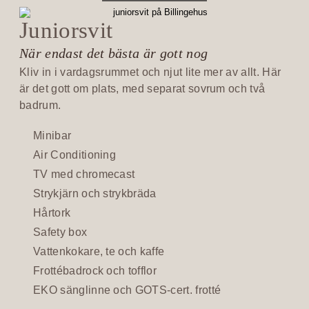
Billingehus
Lotus
Medlemskap
À la carte
Juniorsvit
member
Fest &
På hotellet
Mat &
event
När endast det bästa är gott nog
Spa med
Bistromeny
Dryck
barn
Kliv in i vardagsrummet och njut lite mer av allt. Här
Berget
Kongress- &
är det gott om plats, med separat sovrum och två
Billingen
After work
Träning &
eventhall
badrum.
Retreat
Upptäck
Vin & dryck
Minibar
Bröllop
Skaraborg
Familj
Air Conditioning
Evenemangskalender
TV med chromecast
Lokaler
Evenemangskalender
Evenemang
Strykjärn och strykbräda
Boka bord
Hårtork
Aktiviteter
Köp
Safety box
presentkort
Vattenkokare, te och kaffe
Skicka en
förfrågan
Frottébadrock och tofflor
EKO sänglinne och GOTS-cert. frotté