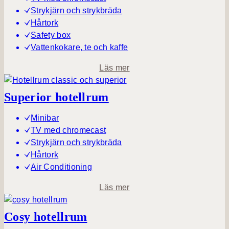
i
Strykjärn och strykbräda
o
Hårtork
r
Safety box
s
Vattenkokare, te och kaffe
v
o
Läs mer
i
m
t
C
Superior hotellrum
l
a
Minibar
s
TV med chromecast
s
Strykjärn och strykbräda
i
Hårtork
c
Air Conditioning
h
o
Läs mer
o
m
t
S
Cosy hotellrum
e
u
l