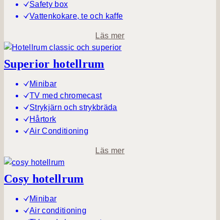
Safety box
Vattenkokare, te och kaffe
o
Läs mer
m
C
Superior hotellrum
l
a
Minibar
s
TV med chromecast
s
Strykjärn och strykbräda
i
Hårtork
c
Air Conditioning
h
o
Läs mer
o
m
t
S
Cosy hotellrum
e
u
l
p
Minibar
l
e
Air conditioning
r