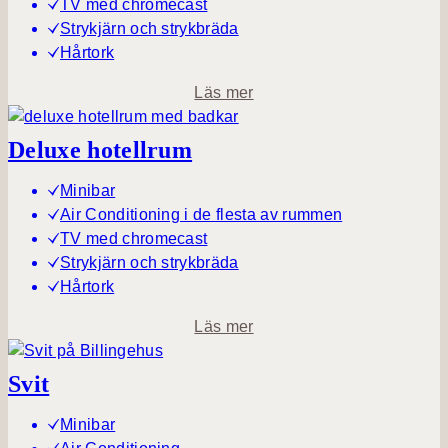
r
TV med chromecast
u
i
Strykjärn och strykbräda
m
o
Hårtork
r
o
Läs mer
h
m
o
C
Deluxe hotellrum
t
o
e
s
Minibar
l
y
Air Conditioning i de flesta av rummen
l
h
TV med chromecast
r
o
Strykjärn och strykbräda
u
t
Hårtork
m
e
o
Läs mer
l
m
l
D
Svit
r
e
u
l
Minibar
m
u