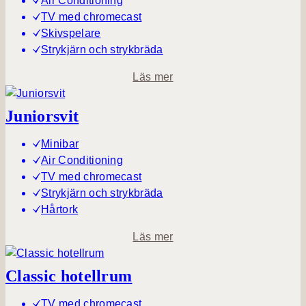
Air Conditioning
x
TV med chromecast
e
Skivspelare
h
Strykjärn och strykbräda
o
o
Läs mer
t
m
e
S
Juniorsvit
l
v
l
i
Minibar
r
t
Air Conditioning
u
TV med chromecast
m
Strykjärn och strykbräda
Hårtork
o
Läs mer
m
J
Classic hotellrum
u
n
TV med chromecast