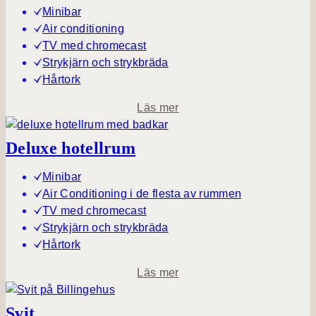
p
Minibar
l
e
Air conditioning
r
r
TV med chromecast
u
i
Strykjärn och strykbräda
m
o
Hårtork
r
o
Läs mer
h
m
o
C
Deluxe hotellrum
t
o
e
s
Minibar
l
y
Air Conditioning i de flesta av rummen
l
h
TV med chromecast
r
o
Strykjärn och strykbräda
u
t
Hårtork
m
e
o
Läs mer
l
m
l
D
Svit
r