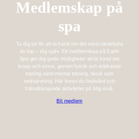
Medlemskap på
Billingehus
Lotus
Medlemskap
À la carte
member
Fest &
På hotellet
spa
Mat &
event
Spa med
Bistromeny
Dryck
barn
Berget
Kongress- &
Billingen
After work
Ta dig tid för att ta hand om det mest värdefulla
Träning &
eventhall
du har – dig själv. Ett medlemskap på Earth
Retreat
Upptäck
Spa ger dig goda möjligheter att ta hand om
Vin & dryck
Bröllop
Skaraborg
kropp och sinne, genom fysisk och stärkande
Familj
träning samt mental träning, likväl som
Evenemangskalender
Lokaler
Evenemangskalender
nedvarvning. Här finner du friskvård och
Evenemang
hälsofrämjande aktiviteter på hög nivå.
Boka bord
Aktiviteter
Bli medlem
Köp
presentkort
Skicka en
förfrågan