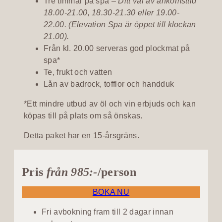
Tre timmar på spa –
Ditt val av ankomsttid
18.00-21.00, 18.30-21.30 eller 19.00-
22.00. (Elevation Spa är öppet till klockan
21.00).
Från kl. 20.00 serveras god plockmat på
spa*
Te, frukt och vatten
Lån av badrock, tofflor och handduk
*Ett mindre utbud av öl och vin erbjuds och kan
köpas till på plats om så önskas.
Detta paket har en 15-årsgräns.
Pris
från 985:-
/person
BOKA NU
Fri avbokning fram till 2 dagar innan